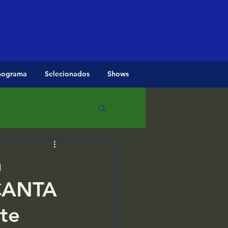
nograma
Selecionados
Shows
a
 CANTA
ite