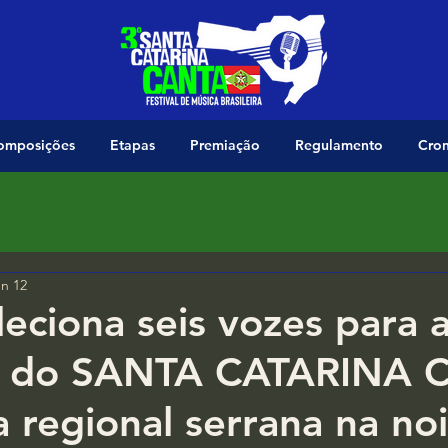
omposições
Etapas
Premiação
Regulamento
Cro
n 12
leciona seis vozes para 
al do SANTA CATARINA
a regional serrana na no