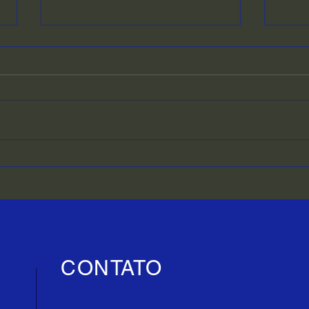
Joinville encerra seletivas
Conh
do SANTA CATARINA
Jara
CANTA e seleciona seis
CAT
vozes para a semifinal do
festival
CONTATO