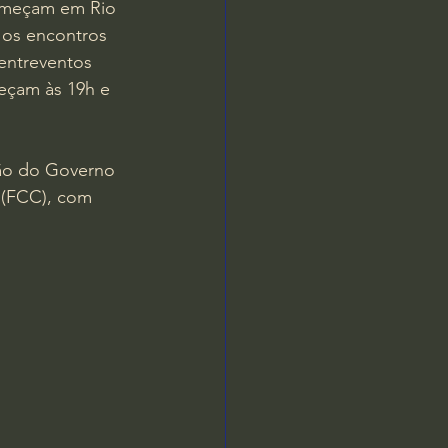
começam em Rio 
 os encontros 
entreventos 
eçam às 19h e 
ão do Governo 
 (FCC), com 