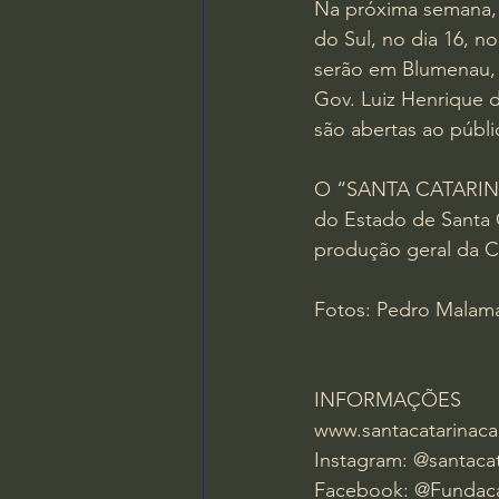
Na próxima semana, o
do Sul, no dia 16, n
serão em Blumenau, 
Gov. Luiz Henrique d
são abertas ao públi
O “SANTA CATARINA C
do Estado de Santa 
produção geral da C
Fotos: Pedro Mala
INFORMAÇÕES
www.santacatarinaca
Instagram: @santacat
Facebook: @Fundaca