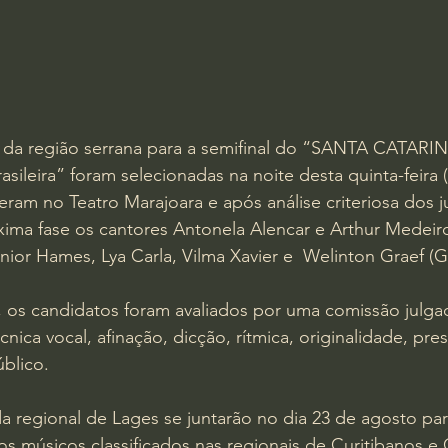
es da região serrana para a semifinal do “SANTA CATAR
asileira” foram selecionadas na noite desta quinta-feira 
ram no Teatro Marajoara e após análise criteriosa dos j
xima fase os cantores Antonela Alencar e Arthur Medeir
Junior Hames, Lya Carla, Vilma Xavier e  Welinton Graef (Ge
, os candidatos foram avaliados por uma comissão julg
nica vocal, afinação, dicção, rítmica, originalidade, pre
blico.
a regional de Lages se juntarão no dia 23 de agosto par
os músicos classificados nas regionais de Curitibanos 