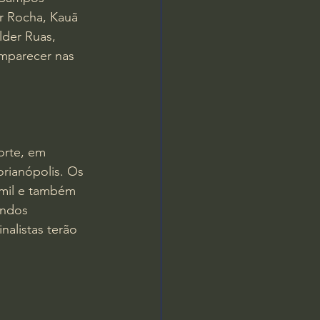
er Rocha, Kauã 
lder Ruas, 
omparecer nas 
orte, em 
rianópolis. Os 
 mil e também 
undos 
nalistas terão 