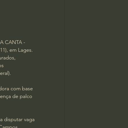
INA CANTA - 
(11), em Lages. 
urados, 
os 
ral). 
adora com base 
sença de palco 
a disputar vaga 
e Campos 