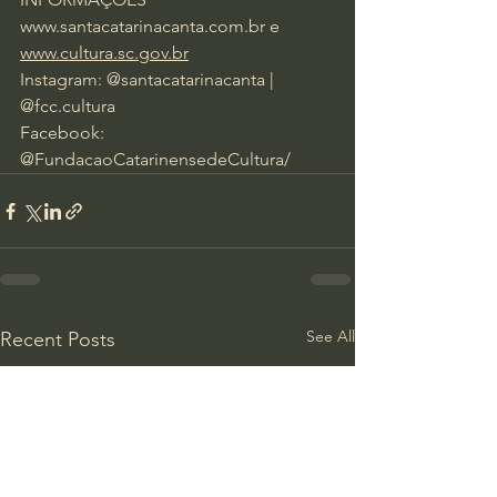
www.santacatarinacanta.com.br
 e 
www.cultura.sc.gov.br
Instagram: @santacatarinacanta | 
@fcc.cultura
Facebook: 
@FundacaoCatarinensedeCultura/
See All
Recent Posts