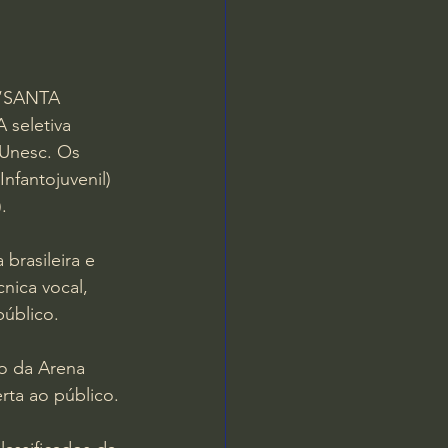
o “SANTA 
 seletiva 
 Unesc. Os 
nfantojuvenil) 
.
brasileira e 
nica vocal, 
público.
ro da Arena 
erta ao público.