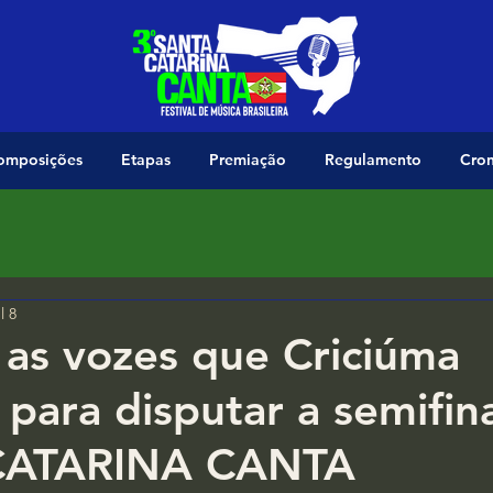
omposições
Etapas
Premiação
Regulamento
Cro
l 8
as vozes que Criciúma
 para disputar a semifin
CATARINA CANTA