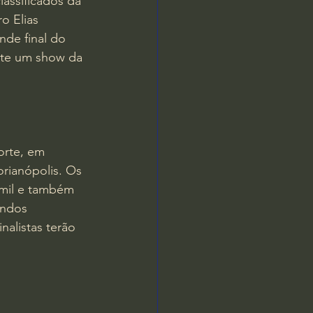
assificados da 
o Elias 
nde final do 
nte um show da 
orte, em 
rianópolis. Os 
 mil e também 
undos 
nalistas terão 