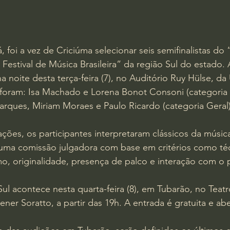
 foi a vez de Criciúma selecionar seis semifinalistas d
tival de Música Brasileira” da região Sul do estado. A
a noite desta terça-feira (7), no Auditório Ruy Hülse, da
os foram: Isa Machado e Lorena Bonot Consoni (categoria I
 Marques, Miriam Moraes e Paulo Ricardo (categoria Geral)
ções, os participantes interpretaram clássicos da música 
 uma comissão julgadora com base em critérios como téc
tmo, originalidade, presença de palco e interação com o 
 Sul acontece nesta quarta-feira (8), em Tubarão, no Teat
ener Soratto, a partir das 19h. A entrada é gratuita e ab