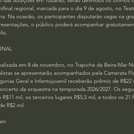
das audições em Tubarão, serão definidos os últimos cl
ifinal regional, marcada para o dia 9 de agosto, no Teatr
a. Na ocasião, os participantes disputarão vagas na gra
apresentações, o público poderá acompanhar gratuitame
is. 
INAL 
realizada em 8 de novembro, no Trapiche da Beira-Mar N
nalistas se apresentarão acompanhados pela Camerata Flo
gorias Geral e Infantojuvenil receberão prêmio de R$22
concerto da orquestra na temporada 2026/2027. Os seg
$11 mil, os terceiros lugares R$5,5 mil, e todos os 21 fi
de R$2 mil.
mam