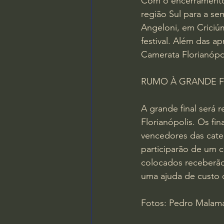
Com o encerramento 
região Sul para a sem
Angeloni, em Criciúm
festival. Além das 
Camerata Florianópol
RUMO À GRANDE F
A grande final será 
Florianópolis. Os fi
vencedores das cate
participarão de um 
colocados receberão R
uma ajuda de custo 
Fotos: Pedro Mala