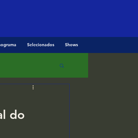
nograma
Selecionados
Shows
al do