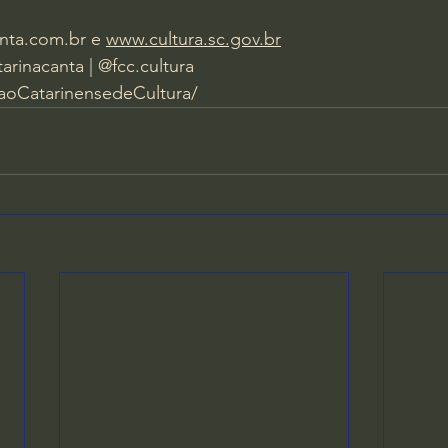
nta.com.br
 e 
www.cultura.sc.gov.br
arinacanta | @fcc.cultura
oCatarinensedeCultura/